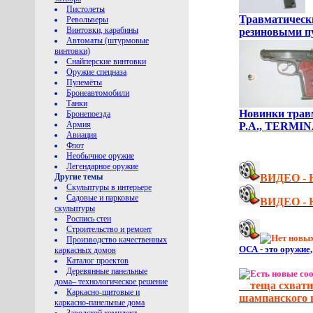
Пистолеты
Травматическ
Револьверы
Винтовки, карабины
резиновыми пу
Автоматы (штурмовые
винтовки)
Снайперские винтовки
Оружие спецназа
Пулемёты
Бронеавтомобили
Танки
Новинки травм
Бронепоезда
Армия
P.A., TERMIN
Авиация
Флот
Необычное оружие
Легендарное оружие
Другие темы
ВИДЕО - Н
Скульптуры в интерьере
Садовые и парковые
ВИДЕО - Н
скульптуры
Роспись стен
Строительство и ремонт
Производство качественных
ОСА - это оружие
каркасных домов
Каталог проектов
Деревянные панельные
дома– технологическое решение
теща схвати
...
Каркасно-щитовые и
шампанского п
каркасно-панельные дома