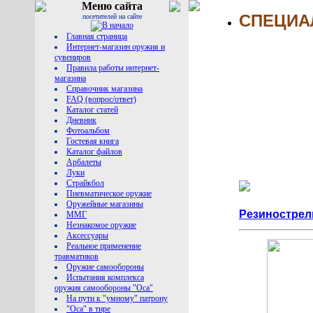
Меню сайта
СПЕЦИА
посетителей на сайте
Главная страница
Интернет-магазин оружия и
сувениров
Правила работы интернет-
магазина
Справочник магазина
FAQ (вопрос/ответ)
Каталог статей
Дневник
Фотоальбом
Гостевая книга
Каталог файлов
Арбалеты
Луки
Страйкбол
Пневматическое оружие
Оружейные магазины
Резинострель
ММГ
Незнакомое оружие
Аксессуары
Реальное применение
травматиков
Оружие самообороны
Испытания комплекса
оружия самообороны "Оса"
На пути к "умному" патрону
"Оса" в тире