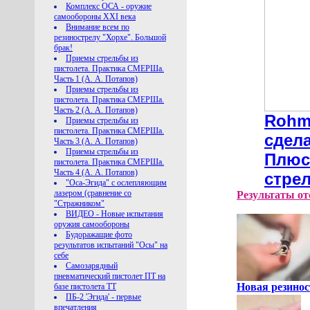
Комплекс ОСА - оружие
самообороны XXI века
Внимание всем по
резинострелу "Хорхе". Большой
брак!
Приемы стрельбы из
пистолета. Практика СМЕРШа.
Часть 1 (А. А. Потапов)
Приемы стрельбы из
пистолета. Практика СМЕРШа.
Часть 2 (А. А. Потапов)
Rohm 
Приемы стрельбы из
пистолета. Практика СМЕРШа.
сдела
Часть 3 (А. А. Потапов)
Приемы стрельбы из
Плюс
пистолета. Практика СМЕРШа.
Часть 4 (А. А. Потапов)
стре
"Оса-Эгида" с ослепляющим
лазером (сравнение со
Результаты от
"Стражником"
владельца
ВИДЕО - Новые испытания
оружия самообороны
Будоражащие фото
результатов испытаний "Осы" на
себе
Самозарядный
пневматический пистолет ПТ на
Новая резинос
базе пистолета ТТ
ПБ-2 'Эгида' - первые
впечатления