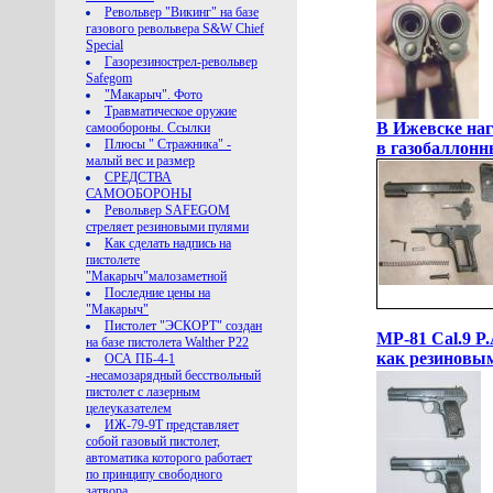
Револьвер "Викинг" на базе
газового револьвера S&W Chief
Special
Газорезинострел-револьвер
Safegom
"Макарыч". Фото
Травматическое оружие
В Ижевске наг
самообороны. Ссылки
Плюсы " Стражника" -
в газобаллонн
малый вес и размер
СРЕДСТВА
САМООБОРОНЫ
Револьвер SAFEGOM
стреляет резиновыми пулями
Как сделать надпись на
пистолете
"Макарыч"малозаметной
Последние цены на
"Макарыч"
Пистолет "ЭСКОРТ" создан
МР-81 Cal.9 P.
на базе пистолета Walther P22
как резиновым
ОСА ПБ-4-1
-несамозарядный бесствольный
пистолет с лазерным
целеуказателем
ИЖ-79-9Т представляет
собой газовый пистолет,
автоматика которого работает
по принципу свободного
затвора