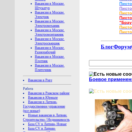
Писто
Вакансии в Москве.
Писто
Штукатур
Вакансии в Москве.
Писто
Электрик
Писто
Вакансии в Москве.
"Брау
Электромеханик
Писто
Вакансии в Москве.
Писто
Электромонтажник
Вакансии в Москве.
Электросварщик
Блог
Форум
Вакансии в Москве.
Разнорабочий
Вакансии в Москве.
Плотник
Вакансии в Москве.
Плиточник
Боевое применени
Вакансии в Риге
Работа
Вакансии в Рижском районе
Вакансии в Юрмале
Вакансии в Латвии-
Государственное управление
(все новые)
Новые вакансии в Латвии.
Строительство / Недвижимость
База CV в Латвии- Новые
База CV в Латвии-