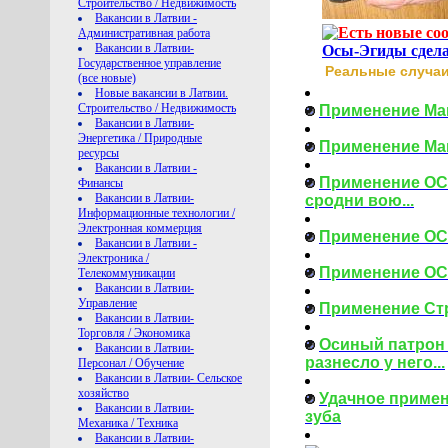
Строительство / Недвижимость
Вакансии в Латвии -
Административная работа
Вакансии в Латвии-
Осы-Эгиды сдела
Государственное управление
Реальные случаи
(все новые)
Новые вакансии в Латвии.
Строительство / Недвижимость
Применение Ма
Вакансии в Латвии-
Энергетика / Природные
Применение Ма
ресурсы
Вакансии в Латвии -
Применение ОСЫ
Финансы
Вакансии в Латвии-
сродни вою...
Информационные технологии /
Электронная коммерция
Применение ОСЫ
Вакансии в Латвии -
Электроника /
Применение ОС
Телекоммуникации
Вакансии в Латвии-
Управление
Применение Стр
Вакансии в Латвии-
Торговля / Экономика
Осиный патрон 
Вакансии в Латвии-
разнесло у него...
Персонал / Обучение
Вакансии в Латвии- Сельское
хозяйство
Удачное примен
Вакансии в Латвии-
зуба
Механика / Техника
Вакансии в Латвии-