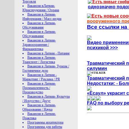
Торговля
Вакансии вЛатвии-
однозначно подо
Юриспруденция / Охрана
Вакансии в Латвии-
Информация / Mасс-медиа
вооруженного пре
Вакансии в Латвии-
Все ссылки на
Обслуживание
Вакансии в Латвии-
Обслуживание
Вакансии в Латвии-
Видео применени
Здравоохранение /
психикой >>>
Фармацевтика
Вакансии в Латвии - Питание
Вакансии в Латвии-
Транспорт / Логистика
Травматический пи
Вакансии в Латвии- Туризм /
силумин
Гостиничное дело
Вакансии в Латвии -
Травматический п
Маркетинг / Реклама / PR
Недостатки: - Бо
Вакансии в Латвии-
Промышленность /
Производство
«Есаул» украсит
Вакансии в Латвии- Культура
/ Искусство / Досуг
FAQ по выбору ре
Вакансии в Латвии-
Образование / Наука
Вакансии в Латвии-
Практика
Программы архитектора
Программы для работы