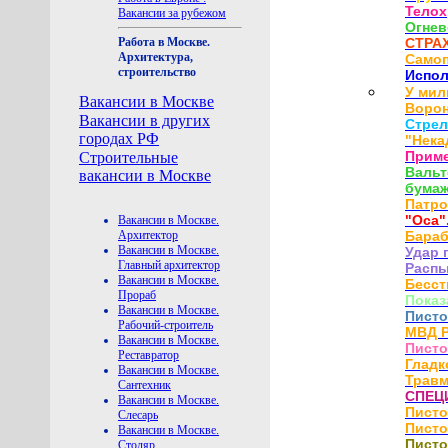
Телох
Вакансии за рубежом
Огнев
СТРА
Работа в Москве.
Архитектура,
Само
строительство
Испол
У мил
Вакансии в Москве
Ворон
Вакансии в других
Стрел
городах РФ
"Нека
Приме
Строительные
Вальт
вакансии в Москве
бумаж
Патро
"Оса"
Вакансии в Москве.
Бараб
Архитектор
Вакансии в Москве.
Удар 
Главный архитектор
Расп
Вакансии в Москве.
Бесст
Прораб
Показ
Вакансии в Москве.
Писто
Рабочий-строитель
МВД Р
Вакансии в Москве.
Писто
Реставратор
Гладк
Вакансии в Москве.
Травм
Сантехник
СПЕЦ
Вакансии в Москве.
Писто
Слесарь
Писто
Вакансии в Москве.
Писто
Столяр