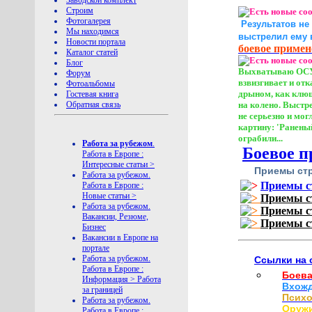
Заводской комплект
Строим
Фотогалерея
Результатов не
Мы находимся
выстрелил ему 
Новости портала
боевое приме
Каталог статей
Блог
Выхватываю ОСУ, 
Форум
взвизгивает и от
Фотоальбомы
дрыном, как клюш
Гостевая книга
на колено. Выстре
Обратная связь
не серьезно и мог
картину: 'Раненый
ограбили...
Работа за рубежом
.
Боевое п
Работа в Европе :
Интересные статьи >
Приемы стр
Работа за рубежом.
Приемы ст
Работа в Европе :
Новые статьи >
Приемы ст
Работа за рубежом.
Приемы ст
Вакансии, Резюме,
Приемы ст
Бизнес
Вакансии в Европе на
портале
Работа за рубежом.
Ссылки на 
Работа в Европе :
Боева
Информация > Работа
Вхожд
за границей
Психо
Работа за рубежом.
Оружи
Работа в Европе :