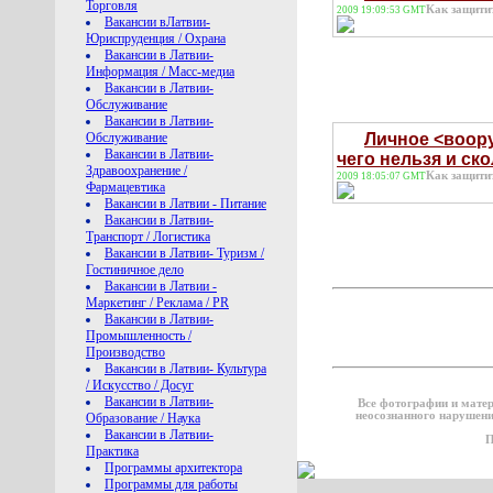
Торговля
Как защити
2009 19:09:53 GMT
Вакансии вЛатвии-
Юриспруденция / Охрана
Вакансии в Латвии-
Информация / Mасс-медиа
Вакансии в Латвии-
Обслуживание
Вакансии в Латвии-
Обслуживание
Личное <воору
Вакансии в Латвии-
чего нельзя и ско
Здравоохранение /
Как защити
2009 18:05:07 GMT
Фармацевтика
Вакансии в Латвии - Питание
Вакансии в Латвии-
Транспорт / Логистика
Вакансии в Латвии- Туризм /
Гостиничное дело
Вакансии в Латвии -
Маркетинг / Реклама / PR
Вакансии в Латвии-
Промышленность /
Производство
Вакансии в Латвии- Культура
/ Искусство / Досуг
Вакансии в Латвии-
Все фотографии и мате
неосознанного нарушени
Образование / Наука
Вакансии в Латвии-
П
Практика
Программы архитектора
Программы для работы