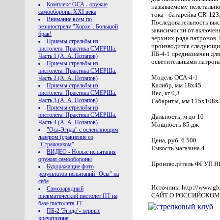
Комплекс ОСА - оружие
называемому нелетально
самообороны XXI века
тока - батарейка CR-123
Внимание всем по
Последовательность выс
резинострелу "Хорхе". Большой
зависимости от включен
брак!
верхних ряда патронов. 
Приемы стрельбы из
производится следующим
пистолета. Практика СМЕРШа.
ПБ-4-1 предназначен дл
Часть 1 (А. А. Потапов)
осветительными патрон
Приемы стрельбы из
пистолета. Практика СМЕРШа.
Модель ОСА-4-1
Часть 2 (А. А. Потапов)
Калибр, мм 18х45
Приемы стрельбы из
пистолета. Практика СМЕРШа.
Вес, кг 0,3
Часть 3 (А. А. Потапов)
Габариты, мм 115х108х
Приемы стрельбы из
пистолета. Практика СМЕРШа.
Дальность, м до 10
Часть 4 (А. А. Потапов)
Мощность 85 дж
"Оса-Эгида" с ослепляющим
лазером (сравнение со
Цена, руб. 6 500
"Стражником"
Емкость магазина 4
ВИДЕО - Новые испытания
оружия самообороны
Производитель ФГУП 
Будоражащие фото
результатов испытаний "Осы" на
себе
Источник: http://www.glo
Самозарядный
САЙТ О РОССИЙСКО
пневматический пистолет ПТ на
базе пистолета ТТ
ПБ-2 'Эгида' - первые
впечатления