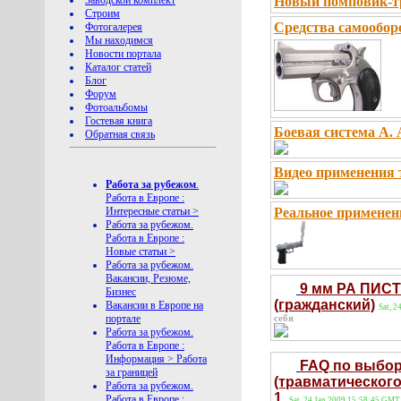
Заводской комплект
Новый помповик-т
Строим
Средства самообор
Фотогалерея
Мы находимся
Новости портала
Каталог статей
Блог
Форум
Фотоальбомы
Гостевая книга
Боевая система А. 
Обратная связь
Видео применения 
Работа за рубежом
.
Работа в Европе :
Интересные статьи >
Реальное применени
Работа за рубежом.
Работа в Европе :
Новые статьи >
Работа за рубежом.
Вакансии, Резюме,
9 мм РА ПИСТ
Бизнес
(гражданский)
Вакансии в Европе на
Sat, 
портале
себя
Работа за рубежом.
Работа в Европе :
Информация > Работа
FAQ по выбор
за границей
(травматическог
Работа за рубежом.
1.
Работа в Европе :
Sat, 24 Jan 2009 15:58:45 GMT