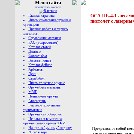
Меню сайта
посетителей на сайте
ОСА ПБ-4-1 -несам
Главная страница
Интернет-магазин оружия и
пистолет с лазерны
сувениров
Правила работы интернет-
магазина
Справочник магазина
FAQ (вопрос/ответ)
Каталог статей
Дневник
Фотоальбом
Гостевая книга
Каталог файлов
Арбалеты
Луки
Страйкбол
Пневматическое оружие
Оружейные магазины
ММГ
Незнакомое оружие
Аксессуары
Реальное применение
травматиков
Оружие самообороны
Испытания комплекса
оружия самообороны "Оса"
На пути к "умному" патрону
Представляет собой нес
"Оса" в тире
для нанесения нетяжких 