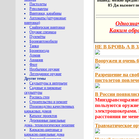
Вывод: можно предпола
Пистолеты
85 Дж вызовет
п
Револьверы
Винтовки, карабины
Автоматы (штурмовые
Однозна
винтовки)
Снайперские винтовки
Каким обр
Оружие спецназа
Пулемёты
Бронеавтомобили
Танки
НЕ В БРОВЬ А В З
Бронепоезда
Армия
Авиация
Вооружен и очень 
Флот
Необычное оружие
Легендарное оружие
Разрешение на сво
Другие темы
пистолетов повлече
Скульптуры в интерьере
Садовые и парковые
скульптуры
В России появилис
Роспись стен
Минздравсоцразвит
Строительство и ремонт
пользуются оружие
Производство качественных
электрошокерами. 
каркасных домов
Каталог проектов
расстояния не менее
Деревянные панельные
дома– технологическое решение
Травматическое ор
Каркасно-щитовые и
каркасно-панельные дома