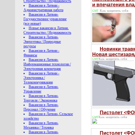
Строительство / Недвижимость
и впечатения вл
Вакансии в Латвии -
Административная работа
Как защитить себя
GMT
Вакансии в Латвии-
Государственное управление
(все новые)
Новые вакансии в Латвии.
Строительство / Недвижимость
Вакансии в Латвии-
Энергетика / Природные
ресурсы
Новинки травм
Вакансии в Латвии -
Новая шестизаря
Финансы
Как защитить себя
Вакансии в Латвии-
GMT
Информационные технологии /
Электронная коммерция
Вакансии в Латвии -
Электроника /
Телекоммуникации
Вакансии в Латвии-
Управление
Вакансии в Латвии-
Торговля / Экономика
Вакансии в Латвии-
Персонал / Обучение
Пистолет <ФО
Вакансии в Латвии- Сельское
Как защитить себя
GMT
хозяйство
Вакансии в Латвии-
Механика / Техника
Вакансии в Латвии-
Пистолет <ФОР