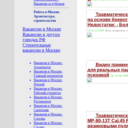
Вакансии за рубежом
Работа в Москве.
Травматическ
Архитектура,
на основе боевог
строительство
Недостатки: - Бо
Вакансии в Москве
Как защитить с
15:31:22 GMT
Вакансии в других
городах РФ
Строительные
вакансии в Москве
Вакансии в Москве.
Видео примен
Архитектор
для реальных па
Вакансии в Москве.
психикой
Главный архитектор
Sat, 24 Jan 20
Вакансии в Москве.
Прораб
Вакансии в Москве.
Рабочий-строитель
Вакансии в Москве.
Реставратор
Вакансии в Москве.
Сантехник
Вакансии в Москве.
Травматическ
Слесарь
МР-80-13Т Cal.45
Вакансии в Москве.
резиновыми пуля
Столяр