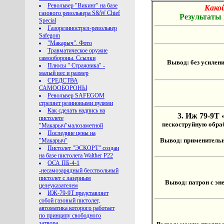
Револьвер "Викинг" на базе
Како
газового револьвера S&W Chief
Результаты 
Special
Газорезинострел-револьвер
Safegom
"Макарыч". Фото
Травматическое оружие
самообороны. Ссылки
Вывод: без усилен
Плюсы " Стражника" -
малый вес и размер
СРЕДСТВА
САМООБОРОНЫ
Револьвер SAFEGOM
стреляет резиновыми пулями
Как сделать надпись на
3.
Иж 79-9Т 
пистолете
пескоструйную обраб
"Макарыч"малозаметной
Последние цены на
Вывод: применительн
"Макарыч"
Пистолет "ЭСКОРТ" создан
на базе пистолета Walther P22
ОСА ПБ-4-1
-несамозарядный бесствольный
пистолет с лазерным
Вывод: патрон с эне
целеуказателем
ИЖ-79-9Т представляет
собой газовый пистолет,
автоматика которого работает
по принципу свободного
затвора