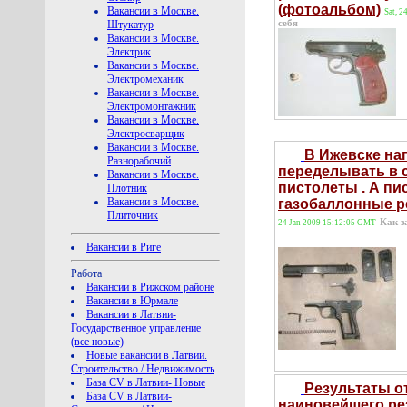
(фотоальбом)
Вакансии в Москве.
Sat, 
Штукатур
себя
Вакансии в Москве.
Электрик
Вакансии в Москве.
Электромеханик
Вакансии в Москве.
Электромонтажник
Вакансии в Москве.
Электросварщик
Вакансии в Москве.
В Ижевске на
Разнорабочий
переделывать в 
Вакансии в Москве.
пистолеты . А пи
Плотник
Вакансии в Москве.
газобаллонные р
Плиточник
Как з
24 Jan 2009 15:12:05 GMT
Вакансии в Риге
Работа
Вакансии в Рижском районе
Вакансии в Юрмале
Вакансии в Латвии-
Государственное управление
(все новые)
Новые вакансии в Латвии.
Строительство / Недвижимость
База CV в Латвии- Новые
Результаты о
База CV в Латвии-
наиновейшего ре