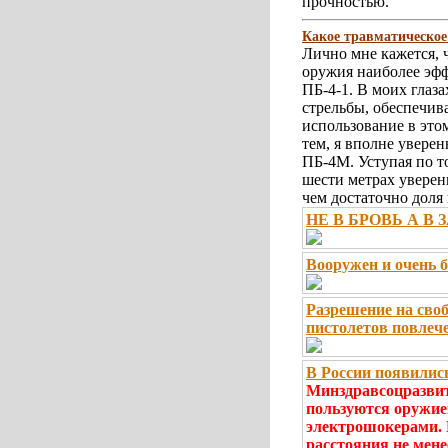
прочностью.
Какое травматическое
Лично мне кажется, 
оружия наиболее эф
ПБ-4-1. В моих глаз
стрельбы, обеспечив
использование в этом
тем, я вполне увере
ПБ-4М. Уступая по то
шести метрах уверенн
чем достаточно доля
НЕ В БРОВЬ А В З
Вооружен и очень 
Разрешение на сво
пистолетов повлече
В России появилис
Минздравсоцразвит
пользуются оружие
электрошокерами. 
расстояния не менее