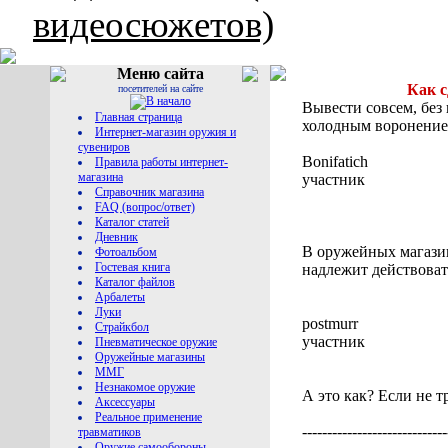
видеосюжетов)
Меню сайта
Как с
посетителей на сайте
Вывести совсем, без
Главная страница
холодным воронением
Интернет-магазин оружия и
сувениров
Bonifatich
Правила работы интернет-
магазина
участник
Справочник магазина
FAQ (вопрос/ответ)
Каталог статей
Дневник
В оружейных магазин
Фотоальбом
Гостевая книга
надлежит действоват
Каталог файлов
Арбалеты
Луки
postmurr
Страйкбол
участник
Пневматическое оружие
Оружейные магазины
ММГ
Незнакомое оружие
А это как? Если не т
Аксессуары
Реальное применение
-----------------------------
травматиков
Оружие самообороны