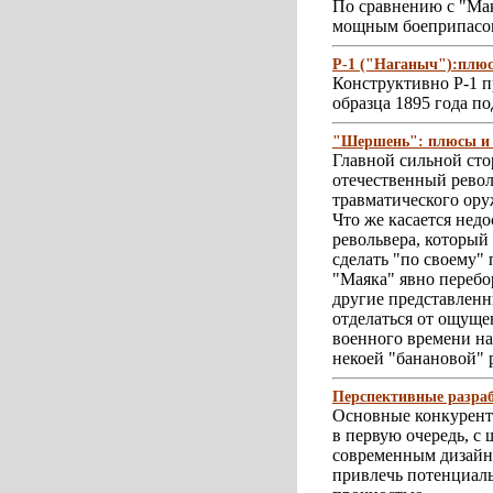
По сравнению с "Мак
мощным боеприпасо
Р-1 ("Наганыч"):плю
Конструктивно Р-1 п
образца 1895 года п
"Шершень": плюсы и
Главной сильной сто
отечественный револ
травматического ору
Что же касается недо
револьвера, который
сделать "по своему"
"Маяка" явно перебо
другие представленн
отделаться от ощуще
военного времени на
некоей "банановой" 
Перспективные разраб
Основные конкурент
в первую очередь, с
современным дизайн
привлечь потенциал