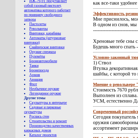
ИЖ-79-9Т представляет
как все-таки удобнее
собой газовый пистолет,
автоматика которого работает
Эффективность резин
по принципу свободного
Мне приснилось, мож
затвора
Пистолеты
В одном из снов, мы
Револьверы
-----------------------------
Винтовки, карабины
Автоматы (штурмовые
Хреновые тебе сны с
винтовки)
Будешь много спать -
Снайперские винтовки
Оружие спецназа
Пулемёты
Условно-законный тю
Бронеавтомобили
1) Ствол
Танки
Втулка декоративная
Бронепоезда
шайбы, с которой то 
Армия
Авиация
Флот
Мнение о револьвере 
Необычное оружие
Стоимость 7670 рубл
Легендарное оружие
Выполнен из сплава. 
Другие темы
УСМ, естественно 
Скульптуры в интерьере
Садовые и парковые
Современный российск
скульптуры
Роспись стен
Сегодня покупатель 
Строительство и ремонт
оружия самообороны,
Производство качественных
ассортимент расшири
каркасных домов
Каталог проектов