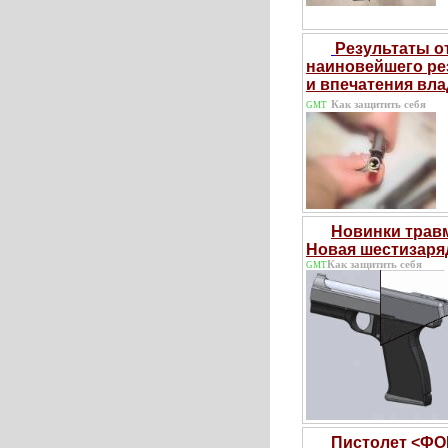
Результаты о
наиновейшего ре
и впечатения вл
Как защитить себя
GMT
Новинки травм
Новая шестизаря
Как защитить себя
GMT
Пистолет <ФО