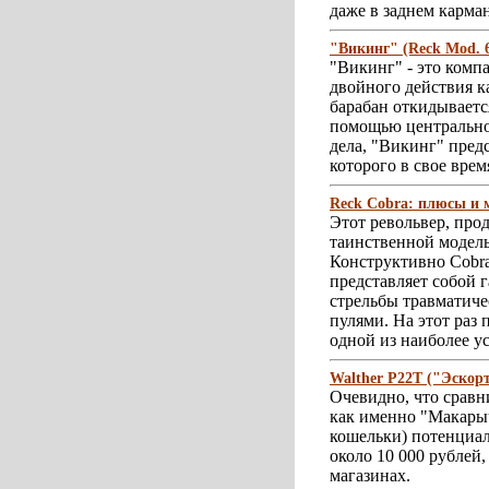
даже в заднем карма
"Викинг" (Reck Mod. 6
"Викинг" - это комп
двойного действия к
барабан откидываетс
помощью центральног
дела, "Викинг" пред
которого в свое врем
Reck Cobra: плюсы и
Этот револьвер, про
таинственной модель
Конструктивно Cobra
представляет собой 
стрельбы травматич
пулями. На этот раз 
одной из наиболее у
Walther P22T ("Эскор
Очевидно, что сравн
как именно "Макарыч
кошельки) потенциал
около 10 000 рублей
магазинах.