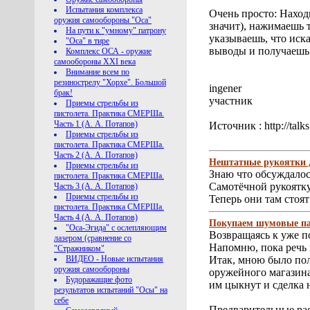
Испытания комплекса
Очень просто: Наход
оружия самообороны "Оса"
значит), нажимаешь 
На пути к "умному" патрону
указываешь, что иск
"Оса" в тире
выводы и получаешь 
Комплекс ОСА - оружие
самообороны XXI века
Внимание всем по
резинострелу "Хорхе". Большой
ingener
брак!
участник
Приемы стрельбы из
пистолета. Практика СМЕРШа.
Часть 1 (А. А. Потапов)
Источник : http://talks
Приемы стрельбы из
пистолета. Практика СМЕРШа.
Часть 2 (А. А. Потапов)
Нештатные рукоятки 
Приемы стрельбы из
Знаю что обсуждалос
пистолета. Практика СМЕРШа.
Самотёчной рукоятк
Часть 3 (А. А. Потапов)
Приемы стрельбы из
Теперь они там стоят
пистолета. Практика СМЕРШа.
Часть 4 (А. А. Потапов)
Покупаем шумовые пат
"Оса-Эгида" с ослепляющим
Возвращаясь к уже п
лазером (сравнение со
Напомню, пока речь 
"Стражником"
ВИДЕО - Новые испытания
Итак, мною было пол
оружия самообороны
оружейного магазина,
Будоражащие фото
им цыкнут и сделка н
результатов испытаний "Осы" на
себе
Предварительные ра