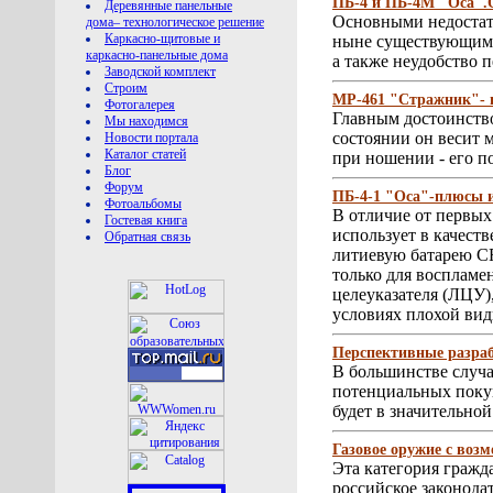
ПБ-4 и ПБ-4М "Оса".
Деревянные панельные
Основными недостат
дома– технологическое решение
Каркасно-щитовые и
ныне существующим о
каркасно-панельные дома
а также неудобство 
Заводской комплект
Строим
МР-461 "Стражник"- 
Фотогалерея
Главным достоинство
Мы находимся
состоянии он весит 
Новости портала
Каталог статей
при ношении - его п
Блог
Форум
ПБ-4-1 "Оса"-плюсы 
Фотоальбомы
В отличие от первы
Гостевая книга
использует в качест
Обратная связь
литиевую батарею CR
только для воспламе
целеуказателя (ЛЦУ),
условиях плохой вид
Перспективные разраб
В большинстве случа
потенциальных покуп
будет в значительной
Газовое оружие с воз
Эта категория гражд
российское законода