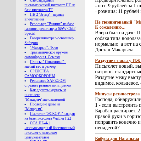
Самозарядный
пневматический пистолет ПТ на
- опт: 9 рублей за 1 ш
базе пистолета ТТ
- розница: 11 рублей 
ПБ-2 'Эгида' - первые
впечатления
Не тюнингованый "Мак
Револьвер "Викинг" на базе
К сожалению...
газового револьвера S&W Chief
Вчера был на даче. П
Special
собака типа водолаз
Газорезинострел-револьвер
Safegom
нормально, а вот на 
"Макарыч". Фото
Достал Макарыча.
Травматическое оружие
самообороны. Ссылки
Раздутие ствола у ИЖ
Плюсы " Стражника" -
Письтолет новый, вы
малый вес и размер
СРЕДСТВА
патроны стандартные
САМООБОРОНЫ
Раздутие межу высту
Револьвер SAFEGOM
видимое, кольцевое, 
стреляет резиновыми пулями
Как сделать надпись на
Минусы резинострела
пистолете
Господа, обнаружили
"Макарыч"малозаметной
Последние цены на
1 - если выстрелить 
"Макарыч"
Барабан распирает. 2
Пистолет "ЭСКОРТ" создан
правой руки в гориз
на базе пистолета Walther P22
поправить конечно и
ОСА ПБ-4-1
ненадегой?
-несамозарядный бесствольный
пистолет с лазерным
целеуказателем
Кобура для Наганыча