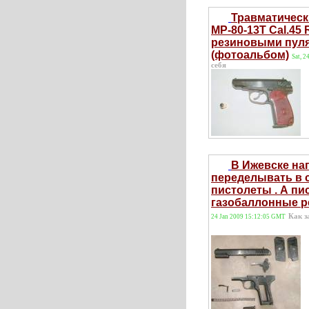
Травматическ
МР-80-13Т Cal.45
резиновыми пуля
(фотоальбом)
Sat, 
себя
В Ижевске на
переделывать в 
пистолеты . А пи
газобаллонные р
Как з
24 Jan 2009 15:12:05 GMT