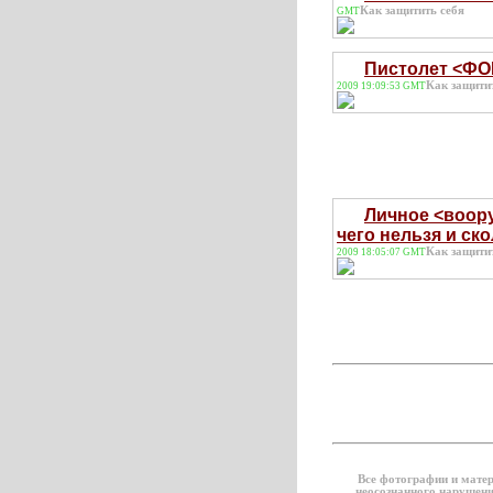
Как защитить себя
GMT
Пистолет <ФОР
Как защити
2009 19:09:53 GMT
Личное <воору
чего нельзя и ско
Как защити
2009 18:05:07 GMT
Все фотографии и мате
неосознанного нарушени