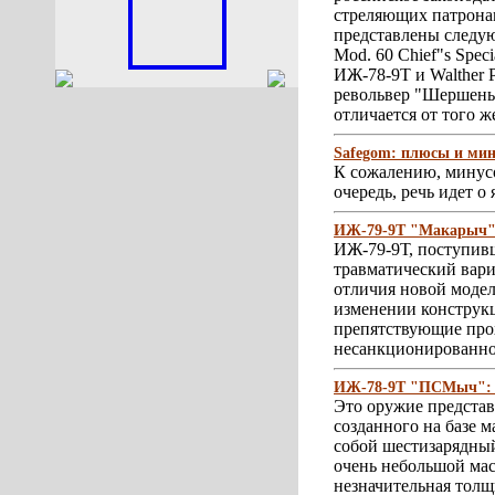
стреляющих патронам
представлены следую
Mod. 60 Chief"s Spec
ИЖ-78-9Т и Walther P
револьвер "Шершень"
отличается от того же
Safegom: плюсы и ми
К сожалению, минусо
очередь, речь идет 
ИЖ-79-9Т "Макарыч"
ИЖ-79-9Т, поступивш
травматический вар
отличия новой модели
изменении конструкц
препятствующие про
несанкционированно
ИЖ-78-9Т "ПСМыч": 
Это оружие предста
созданного на базе 
собой шестизарядный
очень небольшой мас
незначительная толщ